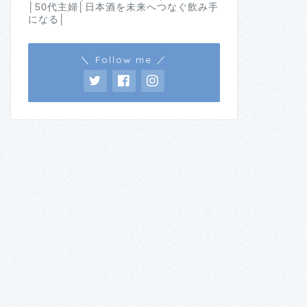
│50代主婦│日本酒を未来へつなぐ飲み手
になる│
＼ Follow me ／