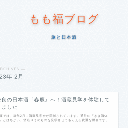
もも福ブログ
旅と日本酒
RCHIVES ―
023年 2月
奈良の日本酒『春鹿』へ！酒蔵見学を体験して
きました
鹿では、毎年2月に酒蔵見学会が開催されています。通常の『きき酒体
』とはちがい、酒造りそのものを見学させてもらえる貴重な機会です。
…