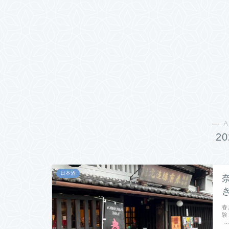
― A
2
日本酒
春
験