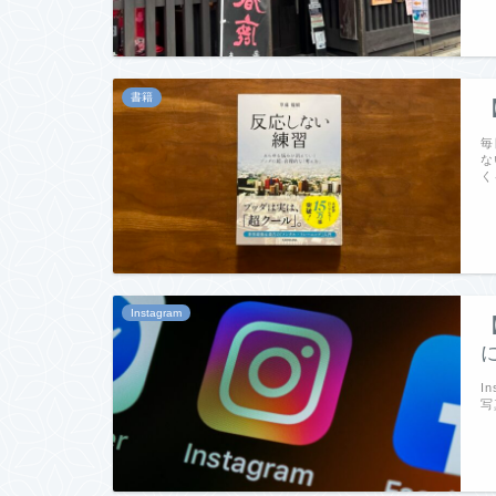
書籍
毎
な
く
Instagram
I
写